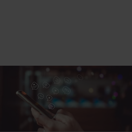
waarom? Een sticker is een leuke en
makkelijke manier om jezelf of je merk uit te
drukken. En hij is zo geplakt, dus waarom
niet?