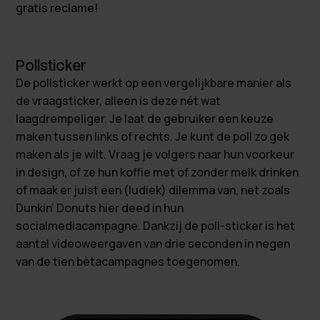
gratis reclame!
Pollsticker
De pollsticker werkt op een vergelijkbare manier als
de vraagsticker, alleen is deze nét wat
laagdrempeliger. Je laat de gebruiker een keuze
maken tussen links of rechts. Je kunt de poll zo gek
maken als je wilt. Vraag je volgers naar hun voorkeur
in design, of ze hun koffie met of zonder melk drinken
of maak er juist een (ludiek) dilemma van, net zoals
Dunkin’ Donuts hier deed in hun
socialmediacampagne. Dankzij de poll-sticker is het
aantal videoweergaven van drie seconden in negen
van de tien bètacampagnes toegenomen.