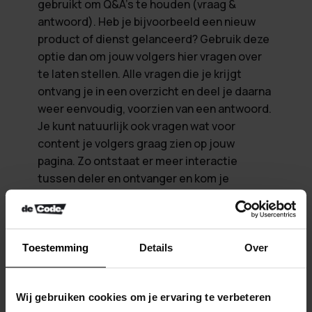
gebruikt om Q&A’s te houden (vraag &
antwoord). Heb je bijvoorbeeld een nieuw
product of dienst gelanceerd? Gebruik deze
optie dan om jouw volgers hier vragen over
te laten stellen. Alle vragen die je krijgt
ontvang je in een overzicht en deel je daarna
weer eenvoudig, voorzien van een antwoord.
Je kunt natuurlijk ook vragen wat voor
content je volgers graag zien op jouw
pagina. Zo ontstaat er meer interactie
tussen deler en ontvanger en kom je
tegelijkertijd meer te weten over je
doelgroep.
Toestemming
Details
Over
Wij gebruiken cookies om je ervaring te verbeteren