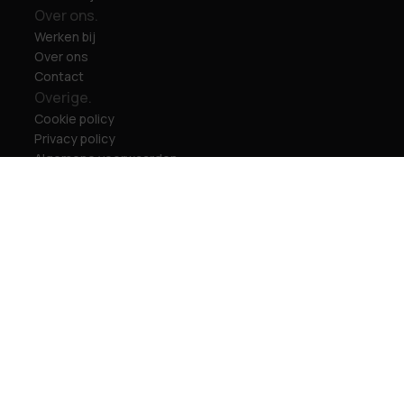
Over ons.
Werken bij
Over ons
Contact
Overige.
Cookie policy
Privacy policy
Algemene voorwaarden
de Code © 2026