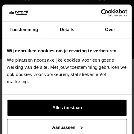
aan je communicatie, rust brengt in je
verhaal en vertrouwen opbouwt bij je
doelgroep. Helder in gebruik, consistent
Toestemming
Details
Over
in uitstraling en klaar om met je
organisatie mee te groeien.
Wij gebruiken cookies om je ervaring te verbeteren
We plaatsen noodzakelijke cookies voor een goede
werking van de site. Met jouw toestemming gebruiken we
ook cookies voor voorkeuren, statistieken en/of
Merken die online
marketing.
doorgroeien.
Alles toestaan
Aanpassen