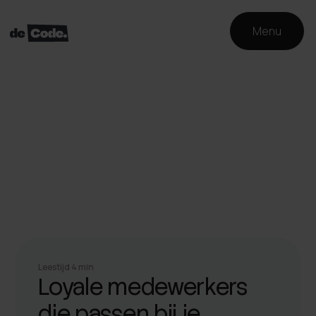
Menu
Inzichten
Voor wie in ons
hoofd wil kijken.
Inzichten die we je graag meegeven.
Leestijd 4 min
Loyale medewerkers
die passen bij je