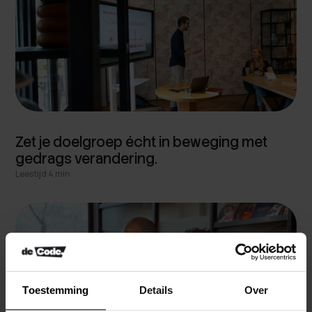
Zet je doelgroep écht in beweging met
gedrags verandering.
Leestijd 4 min
Toestemming
Details
Over