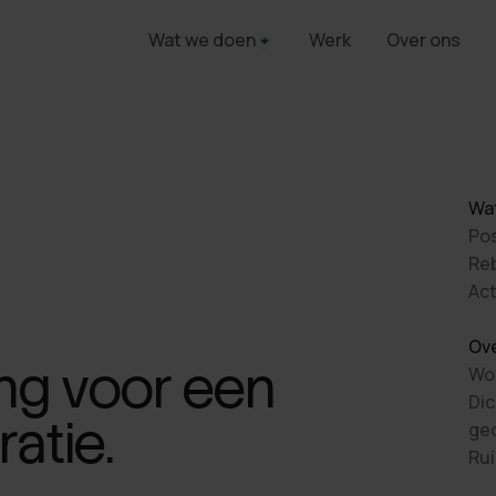
Wat we doen
Werk
Over ons
Wat
Pos
Re
Act
Ove
ng voor een
Won
Dic
atie.
ge
Rui