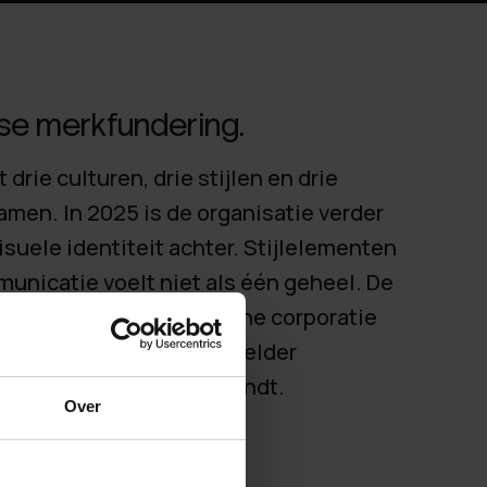
isse merkfundering.
drie culturen, drie stijlen en drie
en. In 2025 is de organisatie verder
visuele identiteit achter. Stijlelementen
unicatie voelt niet als één geheel. De
 het verhaal van de moderne corporatie
ddels is. Tijd voor één helder
 die de organisatie verbindt.
Over