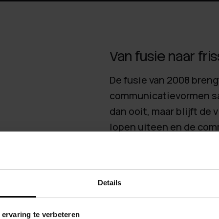
Van fusie naar fr
De fusie van 2008 brengt 
communicatievormen sam
dan ooit, maar blijft de 
lopen uiteen en de comm
uitstraling vertelt niet
die Kleurrijk Wonen inmi
merkverhaal en een stijl
Details
 ervaring te verbeteren