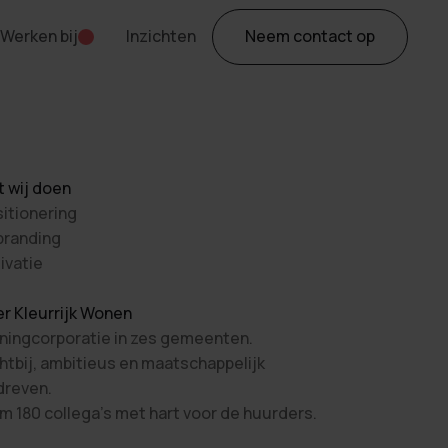
Werken bij
Inzichten
Neem contact op
 wij doen
itionering
branding
ivatie
r Kleurrijk Wonen
ingcorporatie in zes gemeenten.
htbij, ambitieus en maatschappelijk
dreven.
m 180 collega’s met hart voor de huurders.